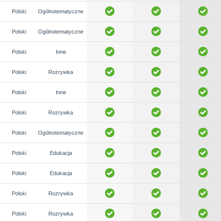
Polski
Ogólnotematyczne
Polski
Ogólnotematyczne
Polski
Inne
Polski
Rozrywka
Polski
Inne
Polski
Rozrywka
Polski
Ogólnotematyczne
Polski
Edukacja
Polski
Edukacja
Polski
Rozrywka
Polski
Rozrywka