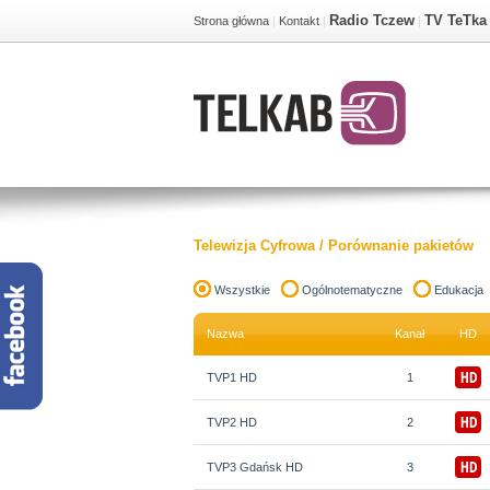
Radio Tczew
TV TeTka
Strona główna
|
Kontakt
|
|
Telewizja Cyfrowa
/
Porównanie pakietów
Wszystkie
Ogólnotematyczne
Edukacja
Nazwa
Kanał
HD
TVP1 HD
1
TVP2 HD
2
TVP3 Gdańsk HD
3