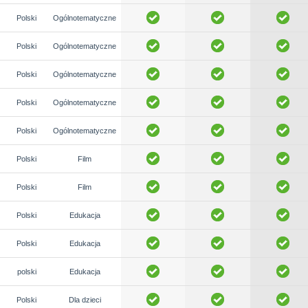
Polski
Ogólnotematyczne
Polski
Ogólnotematyczne
Polski
Ogólnotematyczne
Polski
Ogólnotematyczne
Polski
Ogólnotematyczne
Polski
Film
Polski
Film
Polski
Edukacja
Polski
Edukacja
polski
Edukacja
Polski
Dla dzieci