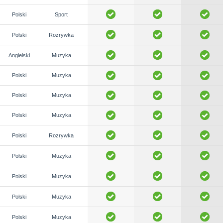
Polski
Sport
Polski
Rozrywka
Angielski
Muzyka
Polski
Muzyka
Polski
Muzyka
Polski
Muzyka
Polski
Rozrywka
Polski
Muzyka
Polski
Muzyka
Polski
Muzyka
Polski
Muzyka