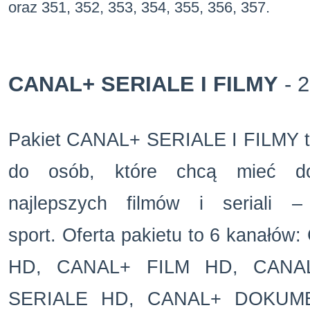
oraz 351, 352, 353, 354, 355, 356, 357.
CANAL+ SERIALE I FILMY
- 2
Pakiet CANAL+ SERIALE I FILMY to
do os
ób, które chc
ą mieć do
najlepszych filmów i seriali
–
sport.
Oferta pakietu to 6 kana
ł
ów:
HD, CANAL+ FILM HD, CANA
SERIALE HD, CANAL+ DOKUM