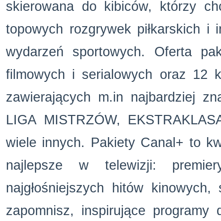
skierowana do kibic
ów, którzy ch
topowych rozgrywek piłkarskich i 
wydarzeń sportowych.
Oferta pa
filmowych i serialowych oraz 12 
zawierających m.in najbardziej z
LIGA MISTRZ
ÓW, EKSTRAKLASA
wiele innych. Pakiety Canal+ to kw
najlepsze w telewizji: premier
najgłośniejszych hit
ów kinowych, s
zapomnisz, inspiruj
ące programy d