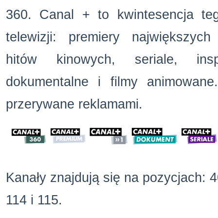
360.
Canal + to kwintesencja te
telewizji: premiery najwi
ększych 
hit
ów kinowych, seriale, inspi
dokumentalne i filmy animowan
przerywane reklamami.
Kanały znajdują się na pozycjach: 4
114 i 115.